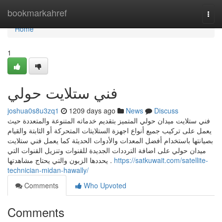
Home
bookmarkahref
Togg
navi
Home
1
فني ستلايت حولي
joshua0s8u3zq1
1209 days ago
News
Discuss
فني ستلايت ميدان حولي المتميز بتقديم خدماته المتنوعة والمتعددة حيث
يعمل على تركيب جميع أنواع اجهزة الستلايتات المتحركة أو الثابتة والقيام
بصيانتها باستخدام أفضل المعدات والأدوات الحديثة كما يعمل فني ستلايت
ميدان حولي على اضافة الترددات الجديدة للقنوات وتنزيل القنوات التي
يحددها الزبون والتي يحتاج مشاهدتها .
https://satkuwait.com/satellite-
technician-midan-hawally/
Comments
Who Upvoted
Comments