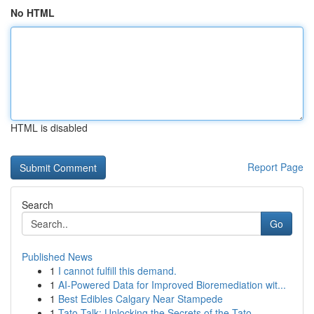
No HTML
HTML is disabled
Report Page
Search
Go
Published News
1
I cannot fulfill this demand.
1
AI-Powered Data for Improved Bioremediation wit...
1
Best Edibles Calgary Near Stampede
1
Tato Talk: Unlocking the Secrets of the Tato