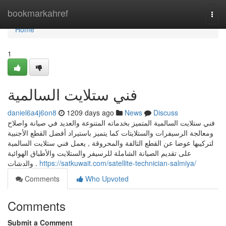
Home
bookmarkahref
Togg
navi
Home
1
فني ستلايت السالمية
daniel6a4j6on8
1209 days ago
News
Discuss
فني ستلايت السالمية المتميز بخدماته المتنوعة والعديد في صيانة واصلاح
ومعالجة الرسيفرات والستلايتات كما يتميز باستيراد أفضل القطع الأجنبية
لتركيبها عوضا عن القطع التالفة والمحروقة , يعمل فني ستلايت السالمية
على تقديم الصيانة الشاملة للرسيفر والستلايت والأطباق الهوائية
والدشات .
https://satkuwait.com/satellite-technician-salmiya/
Comments
Who Upvoted
Comments
Submit a Comment