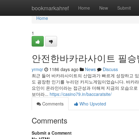
Home
bookmarkahref
Home
New
Submit
Home
1
안전한바카라사이트 필승
yrmqr
1186 days ago
News
Discuss
최근 들어 바카라사이트의 산업과가 빠르게 성장하고 있
도 굉장한 인기를 누리던 카지노게임이었습니다. 바카라
요인이 온라인이라는 접근성과 더해져 지금의 모습으로 
보더라...
https://casino79.in/baccaratsite/
Comments
Who Upvoted
Comments
Submit a Comment