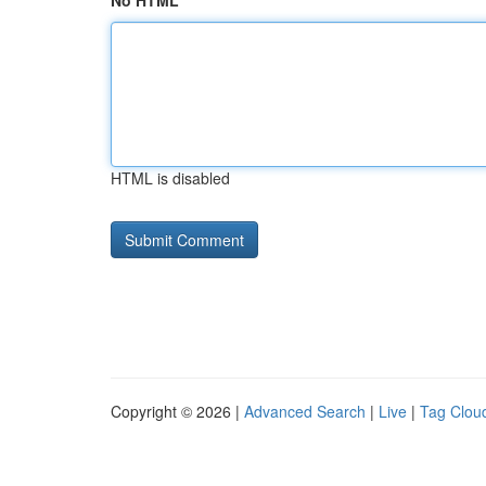
No HTML
HTML is disabled
Copyright © 2026 |
Advanced Search
|
Live
|
Tag Clou