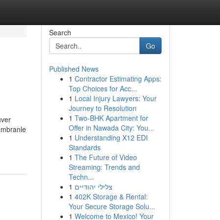
Search
Go
Published News
1
Contractor Estimating Apps:
Top Choices for Acc...
1
Local Injury Lawyers: Your
Journey to Resolution
1
Two-BHK Apartment for
uver
Offer in Nawada City: You...
hambranle
1
Understanding X12 EDI
Standards
1
The Future of Video
Streaming: Trends and
Techn...
1
צלילי יהודיים
1
402K Storage & Rental:
Your Secure Storage Solu...
1
Welcome to Mexico! Your