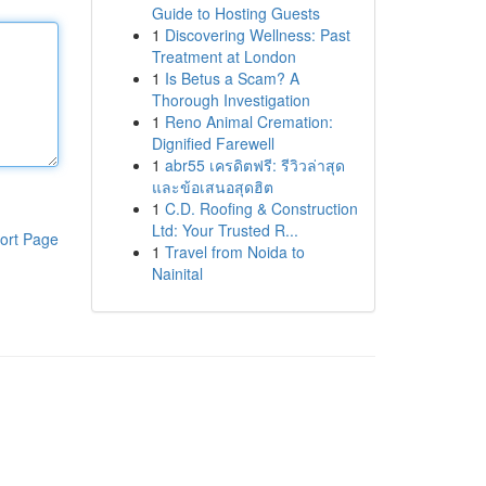
Guide to Hosting Guests
1
Discovering Wellness: Past
Treatment at London
1
Is Betus a Scam? A
Thorough Investigation
1
Reno Animal Cremation:
Dignified Farewell
1
abr55 เครดิตฟรี: รีวิวล่าสุด
และข้อเสนอสุดฮิต
1
C.D. Roofing & Construction
Ltd: Your Trusted R...
ort Page
1
Travel from Noida to
Nainital