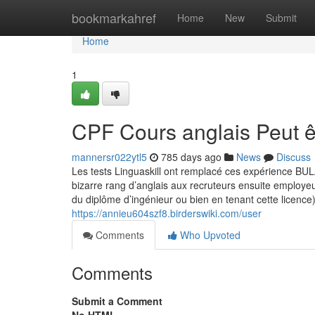
Home
bookmarkahref
Home
New
Submit
Home
1
CPF Cours anglais Peut 
mannersr022ytl5
785 days ago
News
Discuss
Les tests Linguaskill ont remplacé ces expérience B
bizarre rang d’anglais aux recruteurs ensuite employ
du diplôme d’ingénieur ou bien en tenant cette licence)
https://annieu604szf8.birderswiki.com/user
Comments
Who Upvoted
Comments
Submit a Comment