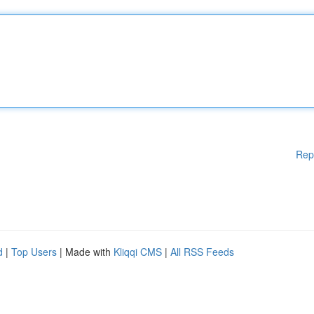
Rep
d
|
Top Users
| Made with
Kliqqi CMS
|
All RSS Feeds