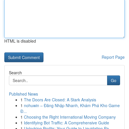
HTML is disabled
Report Page
Search
Go
Published News
1
The Doors Are Closed: A Stark Analysis
1
nohuwin – Đăng Nhập Nhanh, Khám Phá Kho Game
Đ...
1
Choosing the Right International Moving Company
1
Identifying Bot Traffic: A Comprehensive Guide
1
Unlocking Profits: Your Guide to Liquidation Pa...