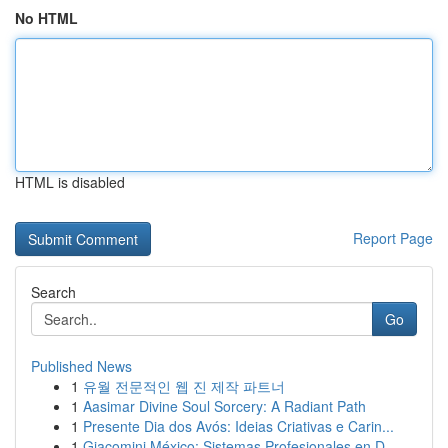
No HTML
HTML is disabled
Report Page
Search
Go
Published News
1
유월 전문적인 웹 진 제작 파트너
1
Aasimar Divine Soul Sorcery: A Radiant Path
1
Presente Dia dos Avós: Ideias Criativas e Carin...
1
Giacomini México: Sistemas Profesionales en D...