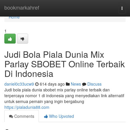
Home
bookmarkahref
Togg
navi
Home
1
Judi Bola Piala Dunia Mix
Parlay SBOBET Online Terbaik
Di Indonesia
daniel0c33ucw9
614 days ago
News
Discuss
Judi bola piala dunia sbobet mix parlay online terbaik dan
terpercaya nomor 1 di indonesia yang menyediakan link alternatif
untuk semua pemain yang ingin bergabung
https://pialadunia88.com
Comments
Who Upvoted