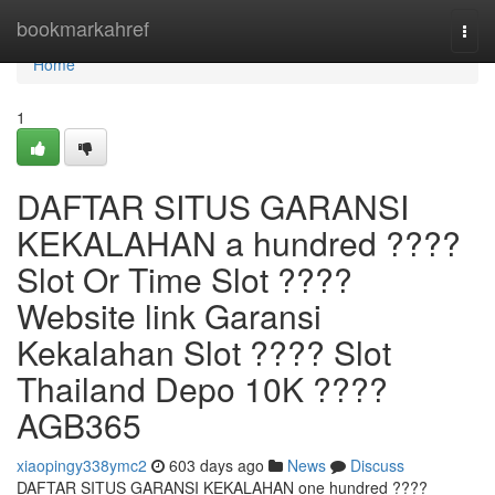
Home
bookmarkahref
Togg
navi
Home
1
DAFTAR SITUS GARANSI
KEKALAHAN a hundred ????
Slot Or Time Slot ????
Website link Garansi
Kekalahan Slot ‍???? Slot
Thailand Depo 10K ????
AGB365
xiaopingy338ymc2
603 days ago
News
Discuss
DAFTAR SITUS GARANSI KEKALAHAN one hundred ????