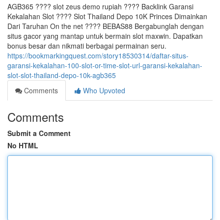
AGB365 ???? slot zeus demo rupiah ???? Backlink Garansi
Kekalahan Slot ‍???? Slot Thailand Depo 10K Princes Dimainkan
Dari Taruhan On the net ‍???? BEBAS88 Bergabunglah dengan
situs gacor yang mantap untuk bermain slot maxwin. Dapatkan
bonus besar dan nikmati berbagai permainan seru.
https://bookmarkingquest.com/story18530314/daftar-situs-
garansi-kekalahan-100-slot-or-time-slot-url-garansi-kekalahan-
slot-slot-thailand-depo-10k-agb365
Comments
Who Upvoted
Comments
Submit a Comment
No HTML