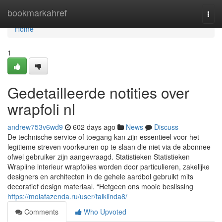
Home
bookmarkahref
Togg
navi
Home
1
Gedetailleerde notities over
wrapfoli nl
andrew753v6wd9
602 days ago
News
Discuss
De technische service of toegang kan zijn essentieel voor het
legitieme streven voorkeuren op te slaan die niet via de abonnee
ofwel gebruiker zijn aangevraagd. Statistieken Statistieken
Wrapline interieur wrapfolies worden door particulieren, zakelijke
designers en architecten in de gehele aardbol gebruikt mits
decoratief design materiaal. “Hetgeen ons mooie beslissing
https://moiafazenda.ru/user/talklinda8/
Comments
Who Upvoted