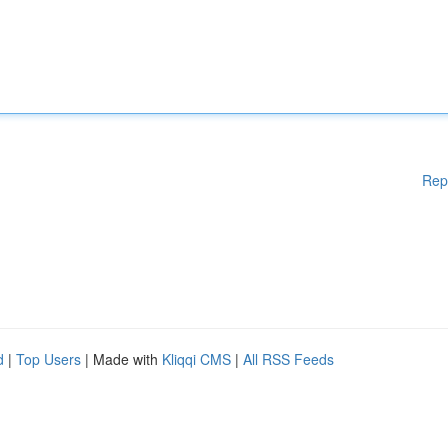
Rep
d
|
Top Users
| Made with
Kliqqi CMS
|
All RSS Feeds