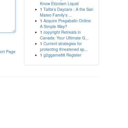
Know Etizolam Liquid
1
Talita's Daycare : A the San
Mateo Family's ...
1
Acquire Pregabalin Online:
A Simple Way?
1
copyright Retreats in
Canada: Your Ultimate G...
1
Current strategies for
protecting threatened sp...
ort Page
1
g2ggame88 Register