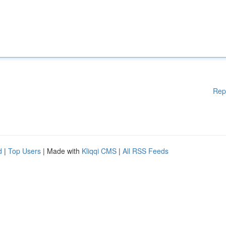
Rep
d
|
Top Users
| Made with
Kliqqi CMS
|
All RSS Feeds