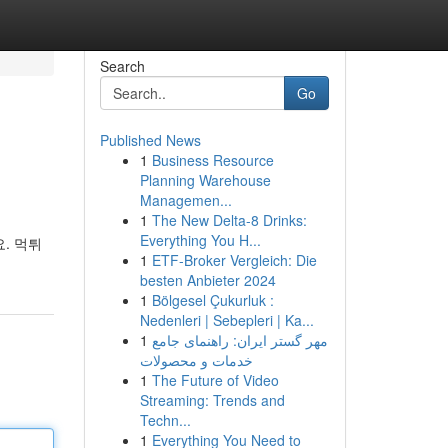
Search
Go
Published News
1
Business Resource
Planning Warehouse
Managemen...
1
The New Delta-8 Drinks:
Everything You H...
. 먹튀
1
ETF-Broker Vergleich: Die
besten Anbieter 2024
1
Bölgesel Çukurluk :
Nedenleri | Sebepleri | Ka...
1
مهر گستر ایران: راهنمای جامع
خدمات و محصولات
1
The Future of Video
Streaming: Trends and
Techn...
1
Everything You Need to