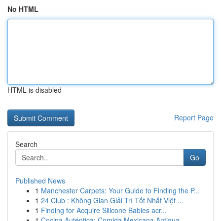
No HTML
HTML is disabled
Report Page
Search
Go
Published News
1
Manchester Carpets: Your Guide to Finding the P...
1
24 Club : Không Gian Giải Trí Tốt Nhất Việt ...
1
Finding for Acquire Silicone Babies acr...
1
Cocina Auténtica: Comida Mexicana Antigua