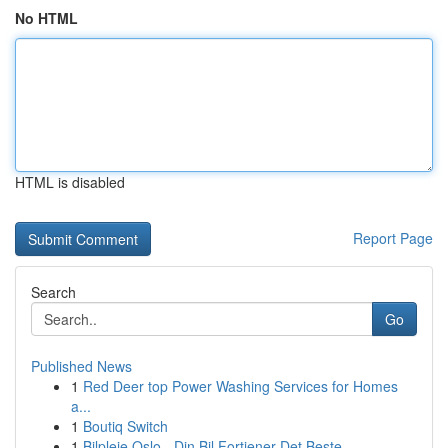
No HTML
HTML is disabled
Report Page
Search
Go
Published News
1
Red Deer top Power Washing Services for Homes
a...
1
Boutiq Switch
1
Bilpleie Oslo - Din Bil Fortjener Det Beste