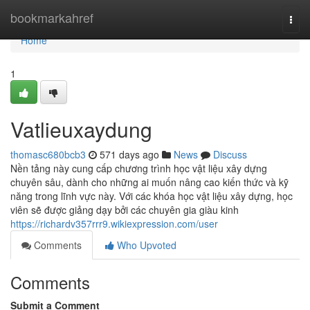
Home
bookmarkahref
Togg
navi
Home
1
Vatlieuxaydung
thomasc680bcb3
571 days ago
News
Discuss
Nền tảng này cung cấp chương trình học vật liệu xây dựng
chuyên sâu, dành cho những ai muốn nâng cao kiến thức và kỹ
năng trong lĩnh vực này. Với các khóa học vật liệu xây dựng, học
viên sẽ được giảng dạy bởi các chuyên gia giàu kinh
https://richardv357rrr9.wikiexpression.com/user
Comments
Who Upvoted
Comments
Submit a Comment