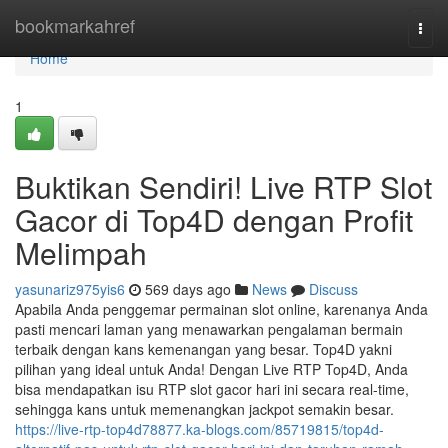
Home
bookmarkahref
Togg
navi
Home
1
Buktikan Sendiri! Live RTP Slot
Gacor di Top4D dengan Profit
Melimpah
yasunariz975yis6
569 days ago
News
Discuss
Apabila Anda penggemar permainan slot online, karenanya Anda
pasti mencari laman yang menawarkan pengalaman bermain
terbaik dengan kans kemenangan yang besar. Top4D yakni
pilihan yang ideal untuk Anda! Dengan Live RTP Top4D, Anda
bisa mendapatkan isu RTP slot gacor hari ini secara real-time,
sehingga kans untuk memenangkan jackpot semakin besar.
https://live-rtp-top4d78877.ka-blogs.com/85719815/top4d-