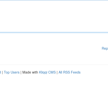
Rep
d
|
Top Users
| Made with
Kliqqi CMS
|
All RSS Feeds