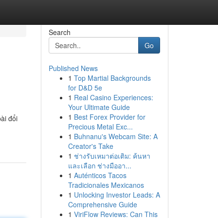
Search
Go
Published News
1
Top Martial Backgrounds
for D&D 5e
1
Real Casino Experiences:
Your Ultimate Guide
1
Best Forex Provider for
ài đổi
Precious Metal Exc...
1
Buhnanu's Webcam Site: A
Creator's Take
1
ช่างรับเหมาต่อเติม: ค้นหา
และเลือก ช่างมืออา...
1
Auténticos Tacos
Tradicionales Mexicanos
1
Unlocking Investor Leads: A
Comprehensive Guide
1
ViriFlow Reviews: Can This