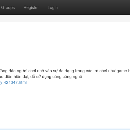
Groups
Register
Login
út đông đảo người chơi nhờ vào sự đa dạng trong các trò chơi như game b
iao diện hiện đại, dễ sử dụng cùng công nghệ
ty-424347.html