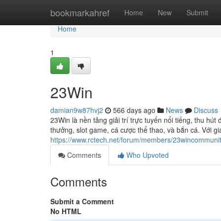
Home
bookmarkahref
Home
New
Submit
Home
1
23Win
damian9w87hvj2
566 days ago
News
Discuss
23Win là nền tảng giải trí trực tuyến nổi tiếng, thu h
thưởng, slot game, cá cược thể thao, và bắn cá. Với g
https://www.rctech.net/forum/members/23wincommuni
Comments
Who Upvoted
Comments
Submit a Comment
No HTML