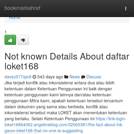
Home
bookmarkahref
Togg
navi
Home
1
Not known Details About daftar
loket168
davez577qsr8
543 days ago
News
Discuss
Jika terjadi konflik atau inkonsistensi antara dua atau lebih
ketentuan dalam Ketentuan Penggunaan ini baik dengan
ketentuan penggunaan kami lainnya dan/atau ketentuan
penggunaan Mitra kami, apakah ketentuan tersebut tercantum
dalam dokumen yang sama atau berbeda, konflik atau
inkonsistensi tersebut maka LOKET akan menentukan ketentuan
yang berlaku. Selain Ketentuan Penggunaan ini
https://link-login-
loket16864062.angelinsblog.com/32065381/the-fact-about-lnk-
gacor-loket168-that-no-one-is-suggesting