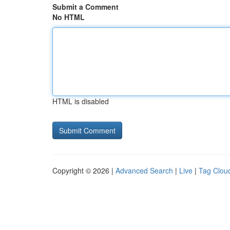
Submit a Comment
No HTML
HTML is disabled
Copyright © 2026 |
Advanced Search
|
Live
|
Tag Clou