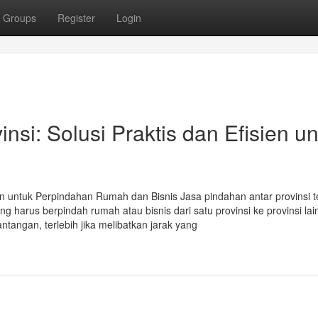
Groups
Register
Login
nsi: Solusi Praktis dan Efisien u
ien untuk Perpindahan Rumah dan Bisnis Jasa pindahan antar provinsi t
g harus berpindah rumah atau bisnis dari satu provinsi ke provinsi lai
tangan, terlebih jika melibatkan jarak yang