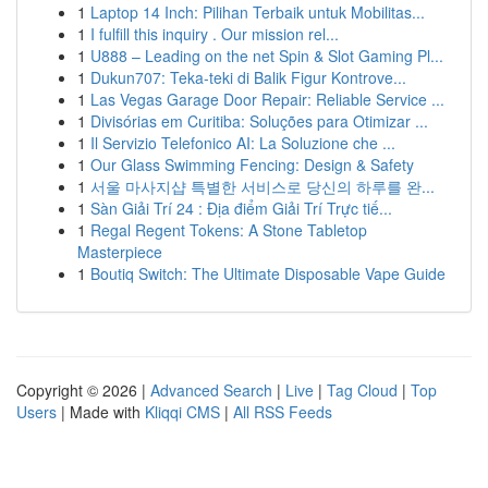
1
Laptop 14 Inch: Pilihan Terbaik untuk Mobilitas...
1
I fulfill this inquiry . Our mission rel...
1
U888 – Leading on the net Spin & Slot Gaming Pl...
1
Dukun707: Teka-teki di Balik Figur Kontrove...
1
Las Vegas Garage Door Repair: Reliable Service ...
1
Divisórias em Curitiba: Soluções para Otimizar ...
1
Il Servizio Telefonico AI: La Soluzione che ...
1
Our Glass Swimming Fencing: Design & Safety
1
서울 마사지샵 특별한 서비스로 당신의 하루를 완...
1
Sàn Giải Trí 24 : Địa điểm Giải Trí Trực tiế...
1
Regal Regent Tokens: A Stone Tabletop
Masterpiece
1
Boutiq Switch: The Ultimate Disposable Vape Guide
Copyright © 2026 |
Advanced Search
|
Live
|
Tag Cloud
|
Top
Users
| Made with
Kliqqi CMS
|
All RSS Feeds