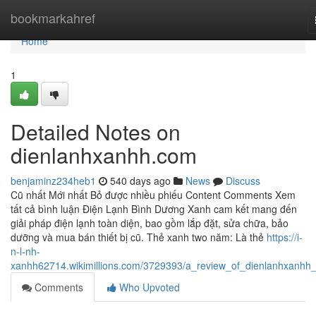
Home
bookmarkahref
Home
1
Detailed Notes on
dienlanhxanhh.com
benjaminz234heb1
540 days ago
News
Discuss
Cũ nhất Mới nhất Bỏ được nhiều phiếu Content Comments Xem
tất cả bình luận Điện Lạnh Bình Dương Xanh cam kết mang đến
giải pháp điện lạnh toàn diện, bao gồm lắp đặt, sửa chữa, bảo
dưỡng và mua bán thiết bị cũ. Thẻ xanh two năm: Là thẻ
https://i-
n-l-nh-
xanhh62714.wikimillions.com/3729393/a_review_of_dienlanhxanhh
Comments
Who Upvoted