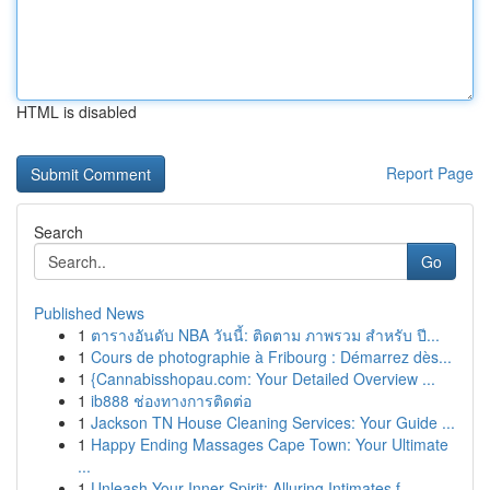
HTML is disabled
Report Page
Search
Go
Published News
1
ตารางอันดับ NBA วันนี้: ติดตาม ภาพรวม สำหรับ ปี...
1
Cours de photographie à Fribourg : Démarrez dès...
1
{Cannabisshopau.com: Your Detailed Overview ...
1
ib888 ช่องทางการติดต่อ
1
Jackson TN House Cleaning Services: Your Guide ...
1
Happy Ending Massages Cape Town: Your Ultimate
...
1
Unleash Your Inner Spirit: Alluring Intimates f...