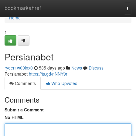
Home
bookmarkahref
Togg
navi
Home
1
Persianabet
ryder1w00lnx0
535 days ago
News
Discuss
Persianabet
https://is.gd/nNNY9r
Comments
Who Upvoted
Comments
Submit a Comment
No HTML