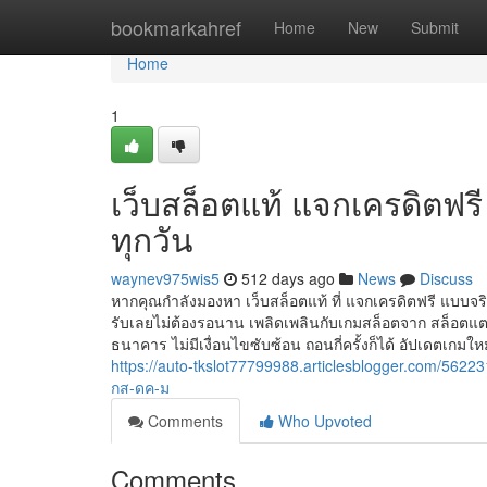
Home
bookmarkahref
Home
New
Submit
Home
1
เว็บสล็อตแท้ แจกเครดิตฟรี เ
ทุกวัน
waynev975wis5
512 days ago
News
Discuss
หากคุณกำลังมองหา เว็บสล็อตแท้ ที่ แจกเครดิตฟรี แบบจริงจ
รับเลยไม่ต้องรอนาน เพลิดเพลินกับเกมสล็อตจาก สล็อตแตกง
ธนาคาร ไม่มีเงื่อนไขซับซ้อน ถอนกี่ครั้งก็ได้ อัปเดตเกมใ
https://auto-tkslot77799988.articlesblogger.com/5
กส-ดค-ม
Comments
Who Upvoted
Comments