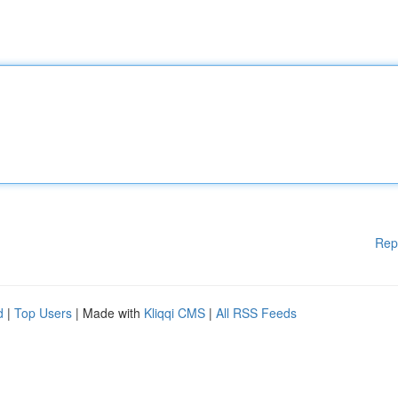
Rep
d
|
Top Users
| Made with
Kliqqi CMS
|
All RSS Feeds