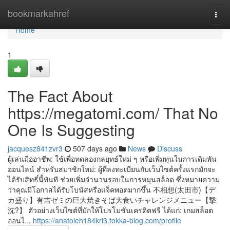
Home
bookmarkahref
Togg
navi
Home
1
The Fact About
https://megatomi.com/ That No
One Is Suggesting
jacquesz841zvr3
507 days ago
News
Discuss
ผู้เล่นมืออาชีพ: ใช้เพื่อทดลองกลยุทธ์ใหม่ ๆ หรือเพิ่มทุนในการเดิมพัน
ออนไลน์ สำหรับสมาชิกใหม่: ผู้ที่ลงทะเบียนกับเว็บไซต์ครั้งแรกมักจะ
ได้รับสิทธิ์นี้ทันที ช่วยเพิ่มจำนวนรอบในการหมุนสล็อต ซึ่งหมายความ
ว่าคุณมีโอกาสได้รับโบนัสหรือแจ็คพอตมากขึ้น 不相想(太田市)【デ
カ盛り】有吉ゼミの巨大焼きそば大食いチャレンジメニュー【撃
沈?】 ตัวอย่างเว็บไซต์ที่มักให้โปรโมชั่นเครดิตฟรี ได้แก่: เกมสล็อต
ออนไ...
https://anatoleh184kri3.tokka-blog.com/profile