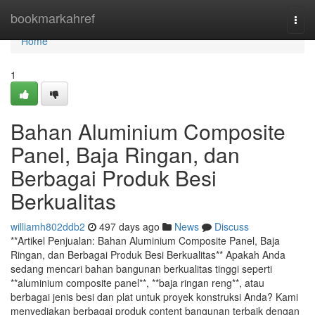
Home
bookmarkahref
Togg
navi
Home
1
Bahan Aluminium Composite
Panel, Baja Ringan, dan
Berbagai Produk Besi
Berkualitas
williamh802ddb2
497 days ago
News
Discuss
**Artikel Penjualan: Bahan Aluminium Composite Panel, Baja
Ringan, dan Berbagai Produk Besi Berkualitas** Apakah Anda
sedang mencari bahan bangunan berkualitas tinggi seperti
**aluminium composite panel**, **baja ringan reng**, atau
berbagai jenis besi dan plat untuk proyek konstruksi Anda? Kami
menyediakan berbagai produk content bangunan terbaik dengan