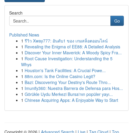
Search
Go
Published News
1
รีวิว Xway777: อันดับ1 ของ เกมสล็อตออนไลน์
1
Revealing the Enigma of EE88: A Detailed Analysis
1
Discover Your Inner Maverick: A Woody Spicy Fra...
1
Root Cause Investigation: Understanding the 5
Whys
1
Houston's Tank Facilities: A Crucial Powe...
1
88m.com: Is the Online Casino Legit?
1
Bazi: Discovering Your Destiny's Route Thro...
1
Imunify360: Nuestra Barrera de Defensa para Hos...
1
Görükle Uydu Merkezi Bursa'nın popüler yayı...
1
Chinese Acquiring Apps: A Enjoyable Way to Start
Copyright © 2026 |
Advanced Search
|
Live
|
Tag Cloud
|
Top