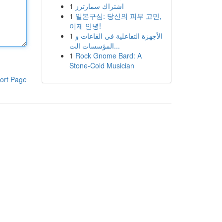
1
اشتراك سمارترز
1
일본구심: 당신의 피부 고민,
이제 안녕!
1
الأجهزة التفاعلية في القاعات و
المؤسسات الت...
1
Rock Gnome Bard: A
Stone-Cold Musician
ort Page