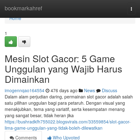
Home
bookmarkahref
Togg
navi
Home
1
Mesin Slot Gacor: 5 Game
Unggulan yang Wajib Harus
Dimainkan
imogennqao164554
476 days ago
News
Discuss
Dalam alam perjudian daring, permainan slot gacor adalah salah
satu pilihan unggulan bagi para petaruh. Dengan visual yang
menakjubkan, tema yang variatif, serta kesempatan menang
yang sangat besar, tidak heran jika
https://bushradkfh755022.blogsvirals.com/33559854/slot-gacor-
lima-game-unggulan-yang-tidak-boleh-dilewatkan
Comments
Who Upvoted