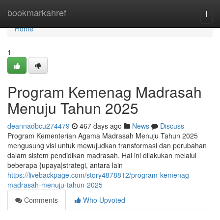
Home
bookmarkahref
Togg
navi
Home
1
Program Kemenag Madrasah
Menuju Tahun 2025
deannadbcu274479
467 days ago
News
Discuss
Program Kementerian Agama Madrasah Menuju Tahun 2025
mengusung visi untuk mewujudkan transformasi dan perubahan
dalam sistem pendidikan madrasah. Hal ini dilakukan melalui
beberapa {upaya|strategi, antara lain
https://livebackpage.com/story4878812/program-kemenag-
madrasah-menuju-tahun-2025
Comments
Who Upvoted