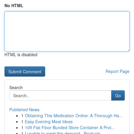
No HTML
HTML is disabled
Report Page
Search
Go
Published News
1
Obtaining This Medication Online: A Thorough Ha...
1
Easy Evening Meal Ideas
1
10ft Flat Floor Bunded Store Container A Prot...
1
I unable to meet this demand . Producin...