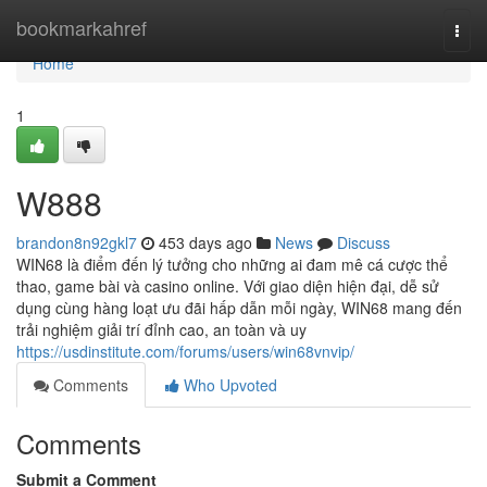
Home
bookmarkahref
Togg
navi
Home
1
W888
brandon8n92gkl7
453 days ago
News
Discuss
WIN68 là điểm đến lý tưởng cho những ai đam mê cá cược thể
thao, game bài và casino online. Với giao diện hiện đại, dễ sử
dụng cùng hàng loạt ưu đãi hấp dẫn mỗi ngày, WIN68 mang đến
trải nghiệm giải trí đỉnh cao, an toàn và uy
https://usdinstitute.com/forums/users/win68vnvip/
Comments
Who Upvoted
Comments
Submit a Comment