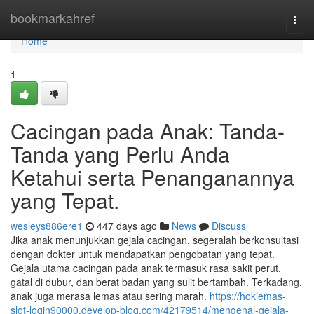
Home
bookmarkahref
Togg
navi
Home
1
Cacingan pada Anak: Tanda-
Tanda yang Perlu Anda
Ketahui serta Penanganannya
yang Tepat.
wesleys886ere1
447 days ago
News
Discuss
Jika anak menunjukkan gejala cacingan, segeralah berkonsultasi
dengan dokter untuk mendapatkan pengobatan yang tepat.
Gejala utama cacingan pada anak termasuk rasa sakit perut,
gatal di dubur, dan berat badan yang sulit bertambah. Terkadang,
anak juga merasa lemas atau sering marah.
https://hokiemas-
slot-login90000.develop-blog.com/42179514/mengenal-gejala-