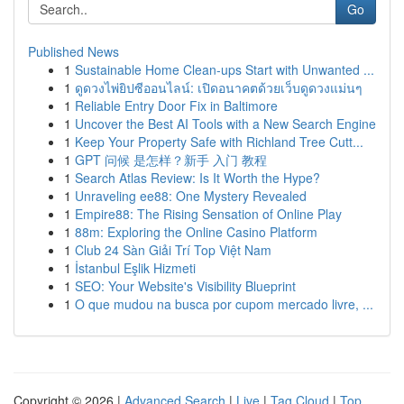
Go
Published News
1
Sustainable Home Clean-ups Start with Unwanted ...
1
ดูดวงไพ่ยิปซีออนไลน์: เปิดอนาคตด้วยเว็บดูดวงแม่นๆ
1
Reliable Entry Door Fix in Baltimore
1
Uncover the Best AI Tools with a New Search Engine
1
Keep Your Property Safe with Richland Tree Cutt...
1
GPT 问候 是怎样？新手 入门 教程
1
Search Atlas Review: Is It Worth the Hype?
1
Unraveling ee88: One Mystery Revealed
1
Empire88: The Rising Sensation of Online Play
1
88m: Exploring the Online Casino Platform
1
Club 24 Sàn Giải Trí Top Việt Nam
1
İstanbul Eşlik Hizmeti
1
SEO: Your Website's Visibility Blueprint
1
O que mudou na busca por cupom mercado livre, ...
Copyright © 2026 |
Advanced Search
|
Live
|
Tag Cloud
|
Top