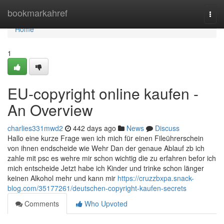
Home
bookmarkahref
Togg
navi
Home
1
EU-copyright online kaufen -
An Overview
charlies331mwd2
442 days ago
News
Discuss
Hallo eine kurze Frage wen ich mich für einen Fileührerschein
von ihnen endscheide wie Wehr Dan der genaue Ablauf zb ich
zahle mit psc es wehre mir schon wichtig die zu erfahren befor ich
mich entscheide Jetzt habe ich Kinder und trinke schon länger
keinen Alkohol mehr und kann mir
https://cruzzbxpa.snack-
blog.com/35177261/deutschen-copyright-kaufen-secrets
Comments
Who Upvoted