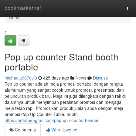
Home
bookmarkahref
Togg
navi
Home
1
Pop up counter Stand booth
portable
michaelu987gvj3
425 days ago
News
Discuss
Pop up counter adalah meja promosi portabel dengan rangka
alumunium yang sangat cocok untuk promosi, presentasi, dan
peluncuran produk baru. Meja ini juga dilengkapi dengan rak di
dalamnya untuk menyimpan peralatan promosi dan menjaga
meja tetap rapi. Promosikan produk jualan anda dengan meja
promosi Pop Up Counter Table. Booth
https://arthabengras.com/pop-up-counter-header
Comments
Who Upvoted