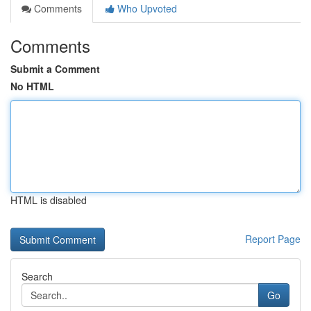
Comments
Who Upvoted
Comments
Submit a Comment
No HTML
HTML is disabled
Report Page
Search
Go