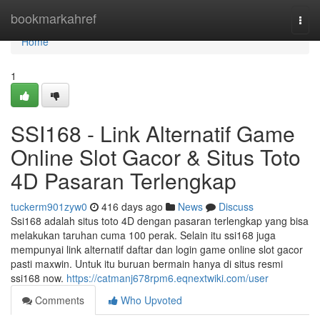
Home
bookmarkahref
Togg
navi
Home
1
SSI168 - Link Alternatif Game
Online Slot Gacor & Situs Toto
4D Pasaran Terlengkap
tuckerm901zyw0
416 days ago
News
Discuss
Ssi168 adalah situs toto 4D dengan pasaran terlengkap yang bisa
melakukan taruhan cuma 100 perak. Selain itu ssi168 juga
mempunyai link alternatif daftar dan login game online slot gacor
pasti maxwin. Untuk itu buruan bermain hanya di situs resmi
ssi168 now.
https://catmanj678rpm6.eqnextwiki.com/user
Comments
Who Upvoted