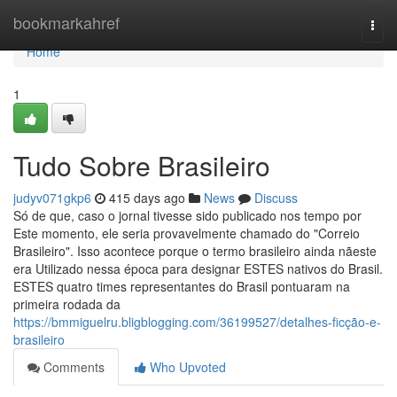
Home
bookmarkahref
Togg
navi
Home
1
Tudo Sobre Brasileiro
judyv071gkp6
415 days ago
News
Discuss
Só de que, caso o jornal tivesse sido publicado nos tempo por
Este momento, ele seria provavelmente chamado do "Correio
Brasileiro". Isso acontece porque o termo brasileiro ainda nãeste
era Utilizado nessa época para designar ESTES nativos do Brasil.
ESTES quatro times representantes do Brasil pontuaram na
primeira rodada da
https://bmmiguelru.bligblogging.com/36199527/detalhes-ficção-e-
brasileiro
Comments
Who Upvoted