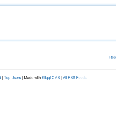
Rep
d
|
Top Users
| Made with
Kliqqi CMS
|
All RSS Feeds