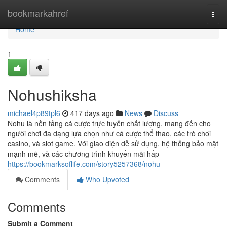
Home
bookmarkahref
Togg
navi
Home
1
Nohushiksha
michael4p89tpl6
417 days ago
News
Discuss
Nohu là nền tảng cá cược trực tuyến chất lượng, mang đến cho
người chơi đa dạng lựa chọn như cá cược thể thao, các trò chơi
casino, và slot game. Với giao diện dễ sử dụng, hệ thống bảo mật
mạnh mẽ, và các chương trình khuyến mãi hấp
https://bookmarksoflife.com/story5257368/nohu
Comments
Who Upvoted
Comments
Submit a Comment