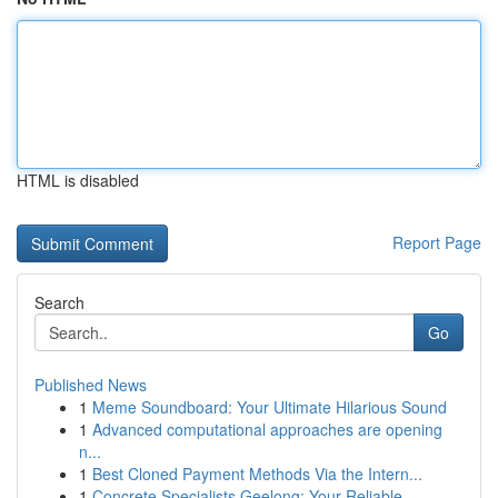
HTML is disabled
Report Page
Search
Go
Published News
1
Meme Soundboard: Your Ultimate Hilarious Sound
1
Advanced computational approaches are opening
n...
1
Best Cloned Payment Methods Via the Intern...
1
Concrete Specialists Geelong: Your Reliable ...