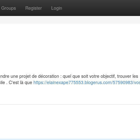
Groups
Register
Login
re une projet de décoration : quel que soit votre objectif, trouver les
ile . C'est là que
https://elainexape775553.blogerus.com/57590983/vo