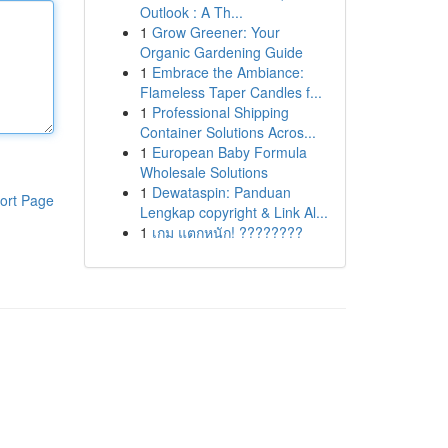
Outlook : A Th...
1
Grow Greener: Your
Organic Gardening Guide
1
Embrace the Ambiance:
Flameless Taper Candles f...
1
Professional Shipping
Container Solutions Acros...
1
European Baby Formula
Wholesale Solutions
1
Dewataspin: Panduan
ort Page
Lengkap copyright & Link Al...
1
เกม แตกหนัก! ????????