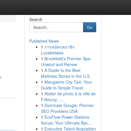
Search
Go
Published News
1
การสมัครสมาชิก
Lucabetasia
1
Brookfield's Premier Spa:
Unwind and Renew
1
A Guide to the Best
Mattress Stores in the U.S.
s-
1
Mangalore City Taxi: Your
Guide to Simple Travel
1
Atelier de photo à la ville de
Fribourg : ...
1
Dominate Google: Premier
SEO Providers USA
1
EcoFlow Power Stations
Kenya: Your Ultimate Bac...
1
Executive Talent Acquisition