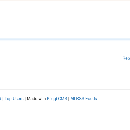
Rep
d
|
Top Users
| Made with
Kliqqi CMS
|
All RSS Feeds