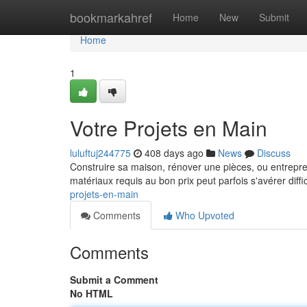
Home
bookmarkahref
Home
New
Submit
Home
1
Votre Projets en Main
luluftuj244775
408 days ago
News
Discuss
Construire sa maison, rénover une pièces, ou entreprend
matériaux requis au bon prix peut parfois s'avérer diffic
projets-en-main
Comments
Who Upvoted
Comments
Submit a Comment
No HTML