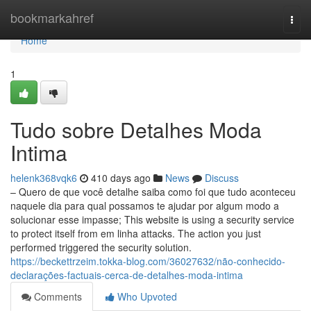
Home
bookmarkahref
Togg
navi
Home
1
Tudo sobre Detalhes Moda
Intima
helenk368vqk6
410 days ago
News
Discuss
– Quero de que você detalhe saiba como foi que tudo aconteceu
naquele dia para qual possamos te ajudar por algum modo a
solucionar esse impasse; This website is using a security service
to protect itself from em linha attacks. The action you just
performed triggered the security solution.
https://beckettrzeim.tokka-blog.com/36027632/não-conhecido-
declarações-factuais-cerca-de-detalhes-moda-intima
Comments
Who Upvoted