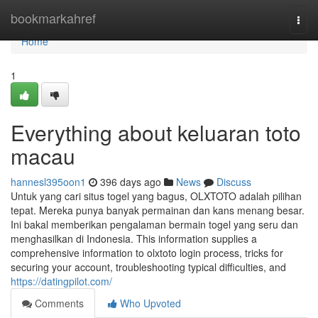
Home
bookmarkahref
Togg
navi
Home
1
Everything about keluaran toto
macau
hannesl395oon1
396 days ago
News
Discuss
Untuk yang cari situs togel yang bagus, OLXTOTO adalah pilihan
tepat. Mereka punya banyak permainan dan kans menang besar.
Ini bakal memberikan pengalaman bermain togel yang seru dan
menghasilkan di Indonesia. This information supplies a
comprehensive information to olxtoto login process, tricks for
securing your account, troubleshooting typical difficulties, and
https://datingpilot.com/
Comments
Who Upvoted