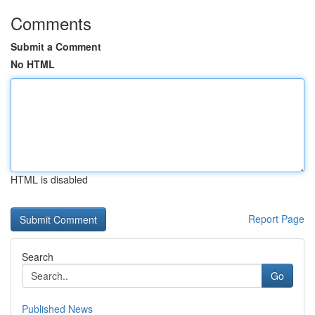
Comments
Submit a Comment
No HTML
HTML is disabled
Report Page
Search
Go
Published News