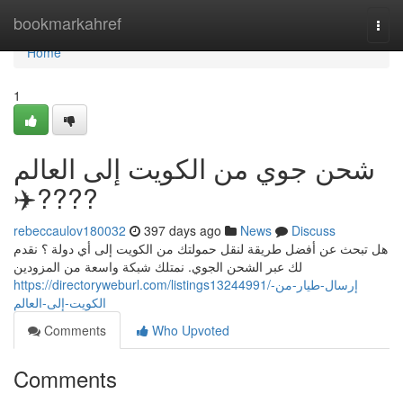
Home
bookmarkahref
Togg
navi
Home
1
شحن جوي من الكويت إلى العالم
✈️????
rebeccaulov180032
397 days ago
News
Discuss
هل تبحث عن أفضل طريقة لنقل حمولتك من الكويت إلى أي دولة ؟ نقدم
لك عبر الشحن الجوي. نمتلك شبكة واسعة من المزودين
https://directoryweburl.com/listings13244991/إرسال-طيار-من-
الكويت-إلى-العالم
Comments
Who Upvoted
Comments