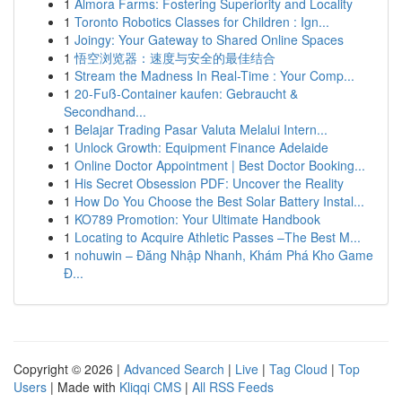
1
Almora Farms: Fostering Superiority and Locality
1
Toronto Robotics Classes for Children : Ign...
1
Joingy: Your Gateway to Shared Online Spaces
1
悟空浏览器：速度与安全的最佳结合
1
Stream the Madness In Real-Time : Your Comp...
1
20-Fuß-Container kaufen: Gebraucht &
Secondhand...
1
Belajar Trading Pasar Valuta Melalui Intern...
1
Unlock Growth: Equipment Finance Adelaide
1
Online Doctor Appointment | Best Doctor Booking...
1
His Secret Obsession PDF: Uncover the Reality
1
How Do You Choose the Best Solar Battery Instal...
1
KO789 Promotion: Your Ultimate Handbook
1
Locating to Acquire Athletic Passes –The Best M...
1
nohuwin – Đăng Nhập Nhanh, Khám Phá Kho Game
Đ...
Copyright © 2026 |
Advanced Search
|
Live
|
Tag Cloud
|
Top
Users
| Made with
Kliqqi CMS
|
All RSS Feeds