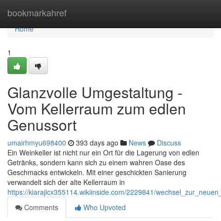
Home
bookmarkahref
Home
1
Glanzvolle Umgestaltung -
Vom Kellerraum zum edlen
Genussort
umairhmyu698400
393 days ago
News
Discuss
Ein Weinkeller ist nicht nur ein Ort für die Lagerung von edlen
Getränks, sondern kann sich zu einem wahren Oase des
Geschmacks entwickeln. Mit einer geschickten Sanierung
verwandelt sich der alte Kellerraum in
https://kiarajlcx355114.wikiinside.com/2229841/wechsel_zur_neu
Comments
Who Upvoted