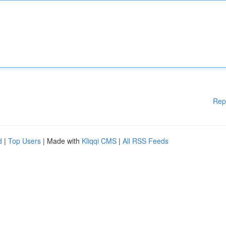
Rep
d
|
Top Users
| Made with
Kliqqi CMS
|
All RSS Feeds