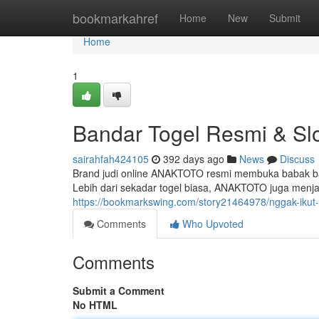
Home
bookmarkahref
Home
New
Submit
Home
1
Bandar Togel Resmi & S
sairahfah424105
392 days ago
News
Discuss
Brand judi online ANAKTOTO resmi membuka babak baru
Lebih dari sekadar togel biasa, ANAKTOTO juga menjadi
https://bookmarkswing.com/story21464978/nggak-ikut-i
Comments
Who Upvoted
Comments
Submit a Comment
No HTML