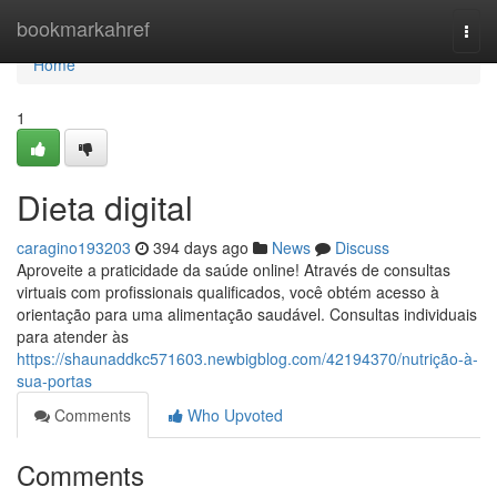
Home
bookmarkahref
Togg
navi
Home
1
Dieta digital
caragino193203
394 days ago
News
Discuss
Aproveite a praticidade da saúde online! Através de consultas
virtuais com profissionais qualificados, você obtém acesso à
orientação para uma alimentação saudável. Consultas individuais
para atender às
https://shaunaddkc571603.newbigblog.com/42194370/nutrição-à-
sua-portas
Comments
Who Upvoted
Comments