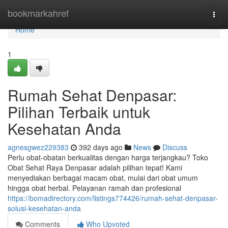
Home
bookmarkahref
Togg
navi
Home
1
Rumah Sehat Denpasar:
Pilihan Terbaik untuk
Kesehatan Anda
agnesgwez229383
392 days ago
News
Discuss
Perlu obat-obatan berkualitas dengan harga terjangkau? Toko
Obat Sehat Raya Denpasar adalah pilihan tepat! Kami
menyediakan berbagai macam obat, mulai dari obat umum
hingga obat herbal. Pelayanan ramah dan profesional
https://bomadirectory.com/listings774426/rumah-sehat-denpasar-
solusi-kesehatan-anda
Comments
Who Upvoted