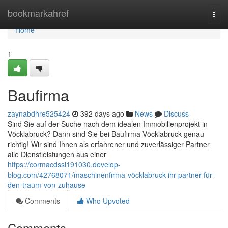
Home
bookmarkahref
Togg
navi
Home
1
Baufirma
zaynabdhre525424
392 days ago
News
Discuss
Sind Sie auf der Suche nach dem idealen Immobilienprojekt in
Vöcklabruck? Dann sind Sie bei Baufirma Vöcklabruck genau
richtig! Wir sind Ihnen als erfahrener und zuverlässiger Partner
alle Dienstleistungen aus einer
https://cormacdssi191030.develop-
blog.com/42768071/maschinenfirma-vöcklabruck-ihr-partner-für-
den-traum-von-zuhause
Comments
Who Upvoted
Comments