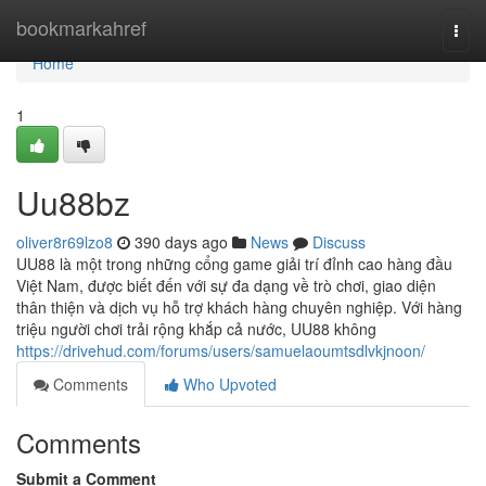
Home
bookmarkahref
Togg
navi
Home
1
Uu88bz
oliver8r69lzo8
390 days ago
News
Discuss
UU88 là một trong những cổng game giải trí đỉnh cao hàng đầu
Việt Nam, được biết đến với sự đa dạng về trò chơi, giao diện
thân thiện và dịch vụ hỗ trợ khách hàng chuyên nghiệp. Với hàng
triệu người chơi trải rộng khắp cả nước, UU88 không
https://drivehud.com/forums/users/samuelaoumtsdlvkjnoon/
Comments
Who Upvoted
Comments
Submit a Comment