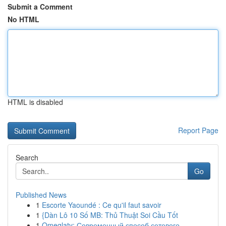
Submit a Comment
No HTML
HTML is disabled
Report Page
Search
Go
Published News
1
Escorte Yaoundé : Ce qu'il faut savoir
1
{Dàn Lô 10 Số MB: Thủ Thuật Soi Cầu Tốt
1
Omeglatv: Современный способ сетевого