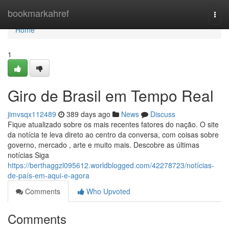
Home
bookmarkahref
Togg
navi
Home
1
Giro de Brasil em Tempo Real
jimvsqx112489
389 days ago
News
Discuss
Fique atualizado sobre os mais recentes fatores do nação. O site
da notícia te leva direto ao centro da conversa, com coisas sobre
governo, mercado , arte e muito mais. Descobre as últimas
notícias Siga
https://berthaggzl095612.worldblogged.com/42278723/notícias-
de-país-em-aqui-e-agora
Comments
Who Upvoted
Comments