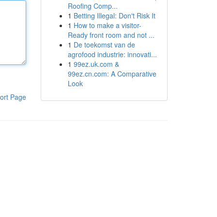
Roofing Comp...
1
Betting Illegal: Don't Risk It
1
How to make a visitor-
Ready front room and not ...
1
De toekomst van de
agrofood industrie: innovati...
1
99ez.uk.com &
99ez.cn.com: A Comparative
Look
ort Page