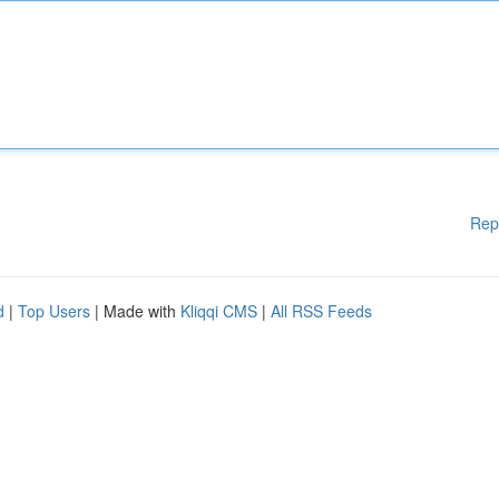
Rep
d
|
Top Users
| Made with
Kliqqi CMS
|
All RSS Feeds