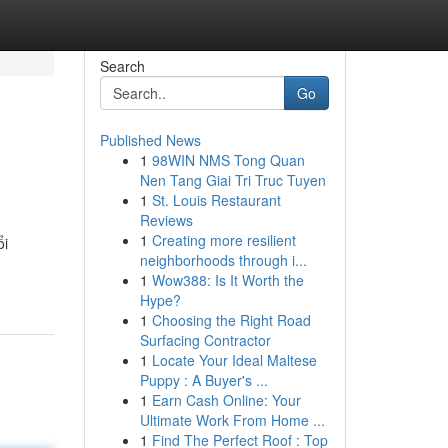
Search
Go
Published News
1
98WIN NMS Tong Quan
Nen Tang Giai Tri Truc Tuyen
1
St. Louis Restaurant
Reviews
1
Creating more resilient
ổi
neighborhoods through i...
1
Wow388: Is It Worth the
Hype?
1
Choosing the Right Road
Surfacing Contractor
1
Locate Your Ideal Maltese
Puppy : A Buyer's ...
1
Earn Cash Online: Your
Ultimate Work From Home ...
1
Find The Perfect Roof : Top