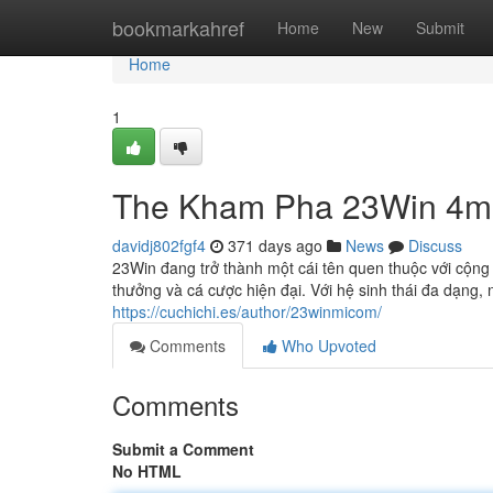
Home
bookmarkahref
Home
New
Submit
Home
1
The Kham Pha 23Win 4m N
davidj802fgf4
371 days ago
News
Discuss
23Win đang trở thành một cái tên quen thuộc với cộng đ
thưởng và cá cược hiện đại. Với hệ sinh thái đa dạng,
https://cuchichi.es/author/23winmicom/
Comments
Who Upvoted
Comments
Submit a Comment
No HTML