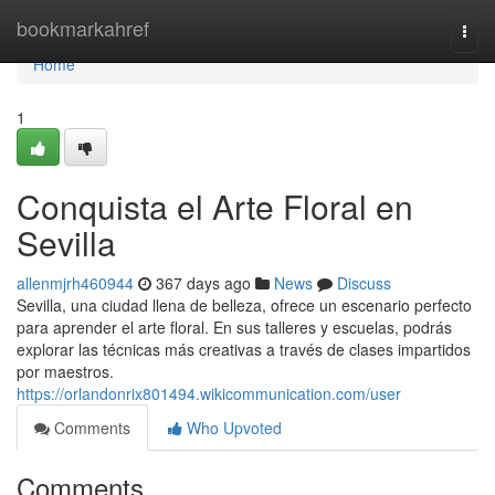
Home
bookmarkahref
Togg
navi
Home
1
Conquista el Arte Floral en
Sevilla
allenmjrh460944
367 days ago
News
Discuss
Sevilla, una ciudad llena de belleza, ofrece un escenario perfecto
para aprender el arte floral. En sus talleres y escuelas, podrás
explorar las técnicas más creativas a través de clases impartidos
por maestros.
https://orlandonrix801494.wikicommunication.com/user
Comments
Who Upvoted
Comments