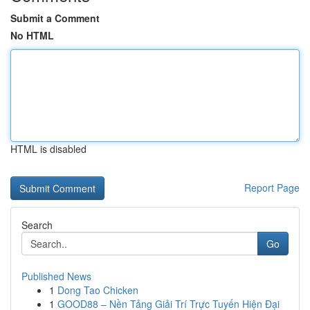
Submit a Comment
No HTML
HTML is disabled
Report Page
Search
Go
Published News
1
Dong Tao Chicken
1
GOOD88 – Nền Tảng Giải Trí Trực Tuyến Hiện Đại