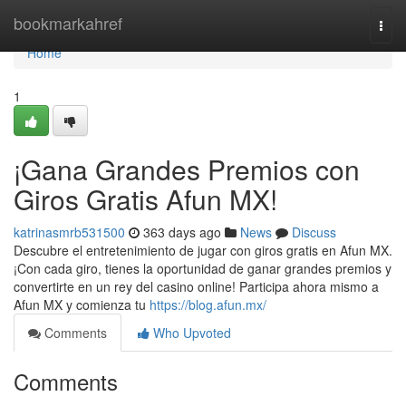
Home
bookmarkahref
Togg
navi
Home
1
¡Gana Grandes Premios con
Giros Gratis Afun MX!
katrinasmrb531500
363 days ago
News
Discuss
Descubre el entretenimiento de jugar con giros gratis en Afun MX.
¡Con cada giro, tienes la oportunidad de ganar grandes premios y
convertirte en un rey del casino online! Participa ahora mismo a
Afun MX y comienza tu
https://blog.afun.mx/
Comments
Who Upvoted
Comments