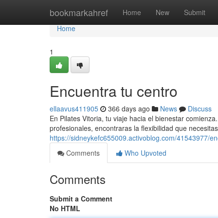
Home
bookmarkahref
Home
New
Submit
Home
1
Encuentra tu centro
ellaavus411905
366 days ago
News
Discuss
En Pilates Vitoria, tu viaje hacia el bienestar comien
profesionales, encontraras la flexibilidad que necesitas
https://sidneykefc655009.activoblog.com/41543977/en
Comments
Who Upvoted
Comments
Submit a Comment
No HTML