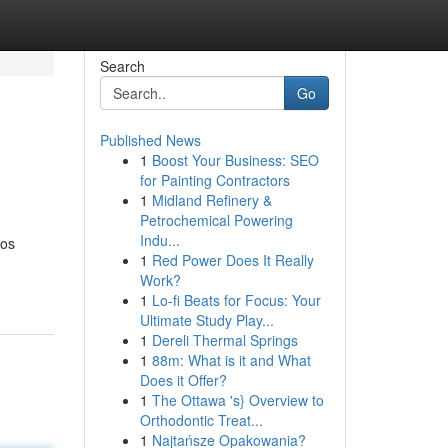
Search
Go
Published News
1
Boost Your Business: SEO
for Painting Contractors
1
Midland Refinery &
Petrochemical Powering
Indu...
ros
1
Red Power Does It Really
Work?
1
Lo-fi Beats for Focus: Your
Ultimate Study Play...
1
Dereli Thermal Springs
1
88m: What is it and What
Does it Offer?
1
The Ottawa 's} Overview to
Orthodontic Treat...
1
Najtańsze Opakowania?