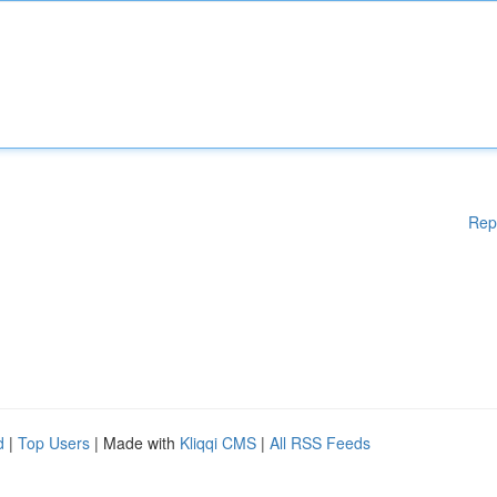
Rep
d
|
Top Users
| Made with
Kliqqi CMS
|
All RSS Feeds