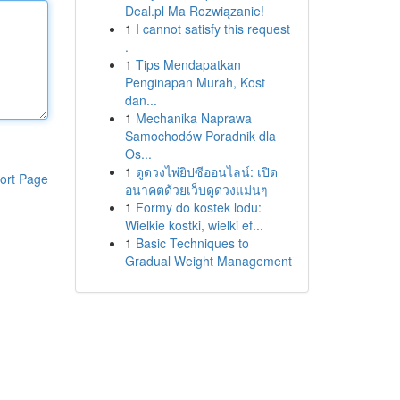
Deal.pl Ma Rozwiązanie!
1
I cannot satisfy this request
.
1
Tips Mendapatkan
Penginapan Murah, Kost
dan...
1
Mechanika Naprawa
Samochodów Poradnik dla
Os...
1
ดูดวงไพ่ยิปซีออนไลน์: เปิด
ort Page
อนาคตด้วยเว็บดูดวงแม่นๆ
1
Formy do kostek lodu:
Wielkie kostki, wielki ef...
1
Basic Techniques to
Gradual Weight Management